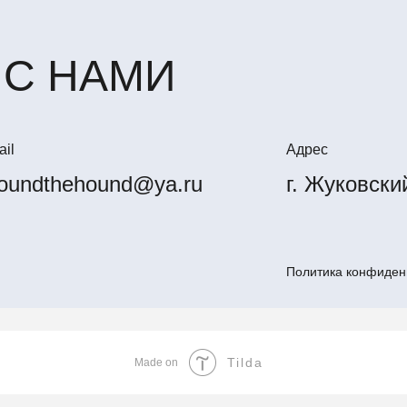
 С НАМИ
il
Адрес
oundthehound@ya.ru
г. Жуковски
Политика конфиден
Tilda
Made on