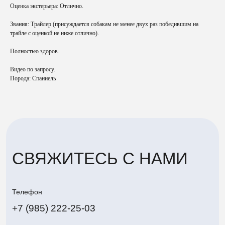
Оценка экстерьера: Отлично.
Звания: Трайлер (присуждается собакам не менее двух раз победившим на
трайле с оценкой не ниже отлично).
Полностью здоров.
СВЯЖИТЕСЬ С НАМИ
Видео по запросу.
Порода: Спаниель
Телефон
+7 (985) 222-25-03
Email
aroundthehound@ya.ru
Адрес
г. Жуковский
Политика конфиденциальности
Around The Hound