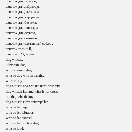
свисток для легавой,
свисток для лабрадора,
свисток для дратхаара,
свисток для курцхаара,
свисток для бретона,
свисток для поинтера,
свисток для сеттера,
свисток для спаниеля,
свисток для охотничьей собаки,
свисток громкий,
свисток 120 децибел,
dog whistle,
ultrasonic dog,
whistle sound dog,
whistle dog whistle training,
whistle buy,
СВЯЖИТЕСЬ С НАМИ
dog whistle dog whistle ultrasonic buy,
dog whistle hunting whistle for dogs,
hunting whistle buy,
dog whistle ultrasonic repeller,
Телефон
whistle for cop,
+7 (985) 222-25-03
whistle for labrador,
whistle for spaniel,
whistle for hunting dog,
Email
whistle loud,
aroundthehound@ya.ru