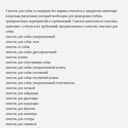
Свисток для собак со шнурком без шарика относится к предметам инвентаря
владельца (натасчика), который необходим для проведения учебно-
тренировочных мероприятий и соревнований. Свисток выполнен из пластика,
выполнен с учётом всех требований, предъявляемых к качеству свистков для
собак.
свисток для собак ультразвуковой
свисток для собак звук
свисток от собак
свисток для собак дрессировочный
свисток купить
свисток для отпугивания собак
свисток для собак ультразвуковой купить
свисток для собак охотничий
свисток для собак охотничий купить
свисток для собак ультразвуковой отпугиватель
свисток для легавой
свисток для лабрадора
свисток для дратхаара
свисток для курцхаара
свисток для бретона
свисток для поинтера
свисток для сеттера
свисток для спаниеля