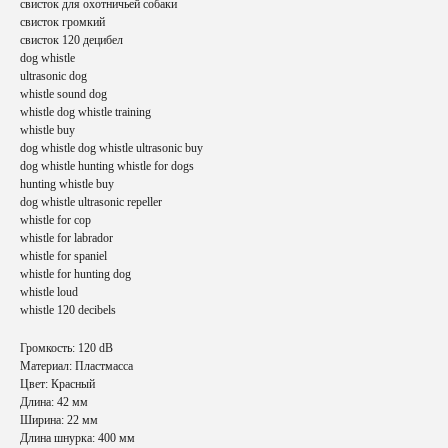
свисток для охотничьей собаки
свисток громкий
свисток 120 децибел
dog whistle
ultrasonic dog
whistle sound dog
whistle dog whistle training
whistle buy
dog whistle dog whistle ultrasonic buy
dog whistle hunting whistle for dogs
hunting whistle buy
dog whistle ultrasonic repeller
whistle for cop
whistle for labrador
whistle for spaniel
whistle for hunting dog
СВЯЖИТЕСЬ С НАМИ
whistle loud
whistle 120 decibels
Громкость: 120 dВ
Телефон
Материал: Пластмасса
+7 (985) 222-25-03
Цвет: Красный
Длина: 42 мм
Ширина: 22 мм
Email
Длина шнурка: 400 мм
aroundthehound@ya.ru