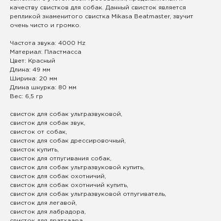
качеству свистков для собак. Данный свисток является
репликой знаменитого свистка Mikasa Beatmaster, звучит
очень чисто и громко.
Частота звука: 4000 Hz
Материал: Пластмасса
Цвет: Красный
Длина: 49 мм
Ширина: 20 мм
Длина шнурка: 80 мм
Вес: 6,5 гр
свисток для собак ультразвуковой,
свисток для собак звук,
свисток от собак,
свисток для собак дрессировочный,
свисток купить,
свисток для отпугивания собак,
свисток для собак ультразвуковой купить,
свисток для собак охотничий,
свисток для собак охотничий купить,
свисток для собак ультразвуковой отпугиватель,
свисток для легавой,
свисток для лабрадора,
свисток для дратхаара,