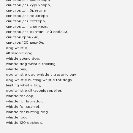
свисток для курцхаара,
свисток для бретона,
свисток для поинтера,
свисток для сеттера,
свисток для спаниеля,
свисток для охотничьей собаки,
свисток громкий,
свисток 120 децибел,
dog whistle,
ultrasonic dog,
whistle sound dog,
whistle dog whistle training,
whistle buy,
dog whistle dog whistle ultrasonic buy,
СВЯЖИТЕСЬ С НАМИ
dog whistle hunting whistle for dogs,
hunting whistle buy,
dog whistle ultrasonic repeller,
Телефон
whistle for cop,
+7 (985) 222-25-03
whistle for labrador,
whistle for spaniel,
whistle for hunting dog,
Email
whistle loud,
aroundthehound@ya.ru
whistle 120 decibels,