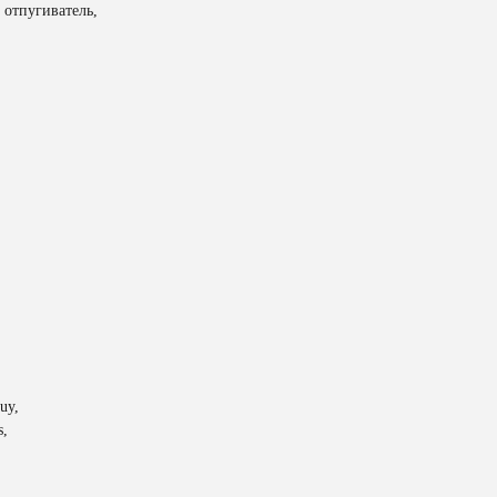
 отпугиватель,
uy,
s,