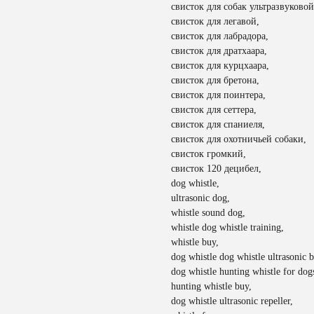
свисток для собак ультразвуковой
свисток для легавой,
свисток для лабрадора,
свисток для дратхаара,
свисток для курцхаара,
свисток для бретона,
свисток для поинтера,
свисток для сеттера,
свисток для спаниеля,
свисток для охотничьей собаки,
свисток громкий,
свисток 120 децибел,
dog whistle,
ultrasonic dog,
whistle sound dog,
whistle dog whistle training,
whistle buy,
dog whistle dog whistle ultrasonic b
dog whistle hunting whistle for dog
hunting whistle buy,
dog whistle ultrasonic repeller,