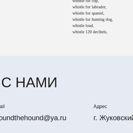
whistle for cop,
whistle for labrador,
whistle for spaniel,
whistle for hunting dog,
whistle loud,
whistle 120 decibels,
 С НАМИ
il
Адрес
oundthehound@ya.ru
г. Жуковски