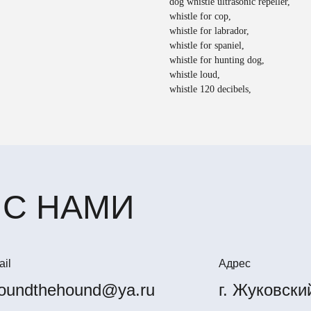
dog whistle ultrasonic repeller,
whistle for cop,
whistle for labrador,
whistle for spaniel,
whistle for hunting dog,
whistle loud,
whistle 120 decibels,
 С НАМИ
il
Адрес
oundthehound@ya.ru
г. Жуковски