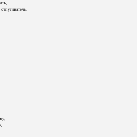
ить,
 отпугиватель,
uy,
s,