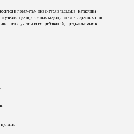
носится к предметам инвентаря владельца (натасчика),
ия учебно-тренировочных мероприятий и соревнований.
выполнен с учётом всех требований, предъявляемых к
,
й,
 купить,