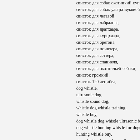
свисток для собак охотничий куп
свисток для собак ультразвуковой
свисток для легавой,
свисток для лабрадора,
свисток для дратхаара,
свисток для курцхаара,
свисток для бретона,
свисток для поинтера,
свисток для сеттера,
свисток для спаниеля,
свисток для охотничьей собаки,
свисток громкий,
свисток 120 децибел,
dog whistle,
ultrasonic dog,
whistle sound dog,
whistle dog whistle training,
whistle buy,
dog whistle dog whistle ultrasonic b
dog whistle hunting whistle for dog
hunting whistle buy,