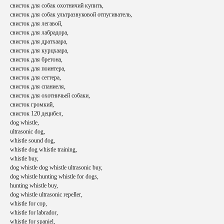
свисток для собак охотничий купить,
свисток для собак ультразвуковой отпугиватель,
свисток для легавой,
свисток для лабрадора,
свисток для дратхаара,
свисток для курцхаара,
свисток для бретона,
свисток для поинтера,
свисток для сеттера,
свисток для спаниеля,
свисток для охотничьей собаки,
свисток громкий,
свисток 120 децибел,
dog whistle,
ultrasonic dog,
whistle sound dog,
whistle dog whistle training,
whistle buy,
СВЯЖИТЕСЬ С НАМИ
dog whistle dog whistle ultrasonic buy,
dog whistle hunting whistle for dogs,
hunting whistle buy,
Телефон
dog whistle ultrasonic repeller,
whistle for cop,
+7 (985) 222-25-03
whistle for labrador,
whistle for spaniel,