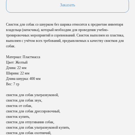
Заказать
Свисток для собак со шнурком без шарика относится к предметам инвентаря
владельца (натасчика), который необходим для проведения учебно-
тренировочных мероприятий и соревнований. Свисток выполнен из пластика,
выполнен с учётом всех требований, предъявляемых к качеству свистков для
собак.
Материал: Пластмасса
Цвет: Желтый
Длина: 22 мм
Ширина: 22 мм
Длина шнурка: 400 мм
Вес: 7 гр
свисток для собак ультразвуковой,
свисток для собак звук,
свисток от собак,
свисток для собак дрессировочный,
свисток купить,
свисток для отпугивания собак,
свисток для собак ультразвуковой купить,
свисток для собак охотничий,