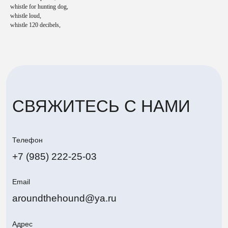
Email
whistle for hunting dog,
whistle loud,
aroundthehound@ya.ru
whistle 120 decibels,
Адрес
г. Жуковский
Политика конфиденциальности
Around The Hound