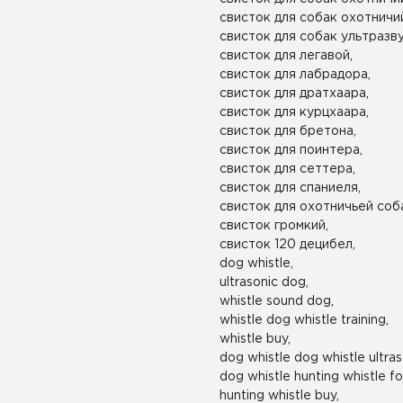
свисток для собак охотничий
свисток для собак ультразв
свисток для легавой,
свисток для лабрадора,
свисток для дратхаара,
свисток для курцхаара,
свисток для бретона,
свисток для поинтера,
свисток для сеттера,
свисток для спаниеля,
свисток для охотничьей соб
свисток громкий,
свисток 120 децибел,
dog whistle,
ultrasonic dog,
whistle sound dog,
whistle dog whistle training,
whistle buy,
dog whistle dog whistle ultras
dog whistle hunting whistle fo
hunting whistle buy,