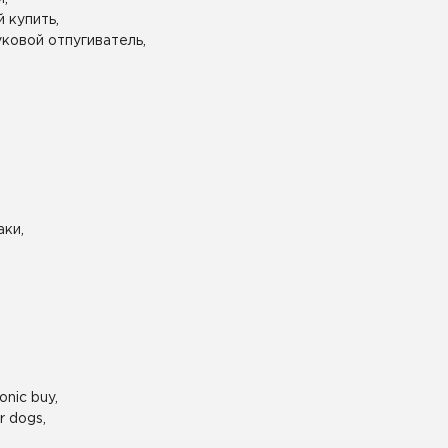
 купить,
уковой отпугиватель,
аки,
onic buy,
r dogs,