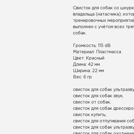
Свисток для собак со шнур
владельца (натасчика), кот
тренировочных мероприятий 
выполнен с учётом всех тре
собак.
Громкость: 115 dВ
Материал: Пластмасса
Цвет: Красный
Длина: 42 мм
Ширина: 22 мм
Вес: 6 гр
свисток для собак ультразв
свисток для собак звук,
свисток от собак,
свисток для собак дрессиро
свисток купить,
свисток для отпугивания соб
свисток для собак ультразву
свисток для собак охотничи