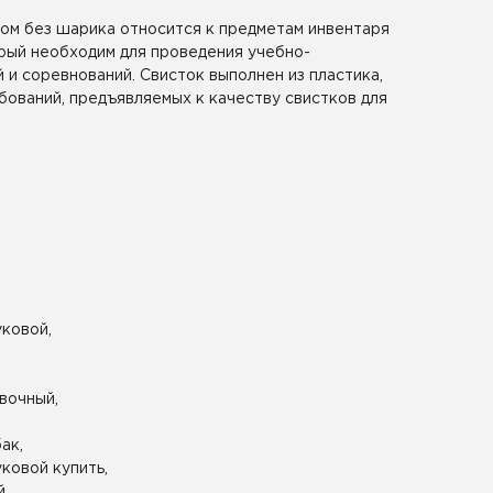
ком без шарика относится к предметам инвентаря
орый необходим для проведения учебно-
и соревнований. Свисток выполнен из пластика,
бований, предъявляемых к качеству свистков для
уковой,
вочный,
ак,
ковой купить,
й,