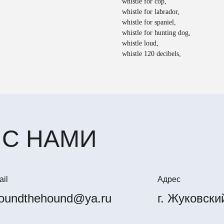
whistle for cop,
whistle for labrador,
whistle for spaniel,
whistle for hunting dog,
whistle loud,
whistle 120 decibels,
 С НАМИ
il
Адрес
oundthehound@ya.ru
г. Жуковски