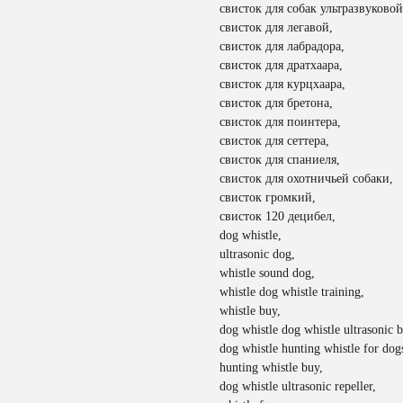
свисток для собак ультразвуковой
свисток для легавой,
свисток для лабрадора,
свисток для дратхаара,
свисток для курцхаара,
свисток для бретона,
свисток для поинтера,
свисток для сеттера,
свисток для спаниеля,
свисток для охотничьей собаки,
свисток громкий,
свисток 120 децибел,
dog whistle,
ultrasonic dog,
whistle sound dog,
whistle dog whistle training,
whistle buy,
dog whistle dog whistle ultrasonic b
dog whistle hunting whistle for dog
hunting whistle buy,
dog whistle ultrasonic repeller,