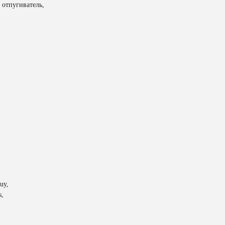
 отпугиватель,
uy,
s,