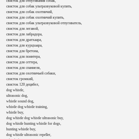
свисток для отпугивания собак,
свисток для собак ультразвуковой купить,
свисток для собак охотничий,
свисток для собак охотничий купить,
свисток для собак ультразвуковой отпугиватель,
свисток для легавой,
свисток для лабрадора,
свисток для дратхаара,
свисток для курцхаара,
свисток для бретона,
свисток для поинтера,
свисток для сеттера,
свисток для спаниеля,
свисток для охотничьей собаки,
свисток громкий,
свисток 120 децибел,
dog whistle,
ultrasonic dog,
whistle sound dog,
whistle dog whistle training,
СВЯЖИТЕСЬ С НАМИ
whistle buy,
dog whistle dog whistle ultrasonic buy,
dog whistle hunting whistle for dogs,
hunting whistle buy,
Телефон
dog whistle ultrasonic repeller,