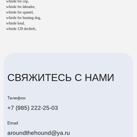
+7 (985) 222-25-03
whistle for cop,
whistle for labrador,
whistle for spaniel,
Email
whistle for hunting dog,
aroundthehound@ya.ru
whistle loud,
whistle 120 decibels,
Адрес
г. Жуковский
Политика конфиденциальности
Around The Hound