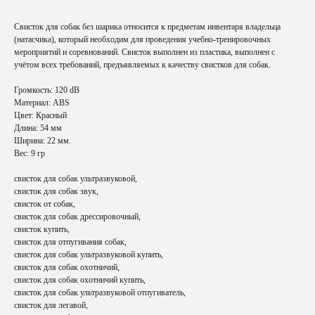
Свисток для собак без шарика относится к предметам инвентаря владельца
(натасчика), который необходим для проведения учебно-тренировочных
мероприятий и соревнований. Свисток выполнен из пластика, выполнен с
учётом всех требований, предъявляемых к качеству свистков для собак.
Громкость: 120 dВ
Материал: ABS
Цвет: Красный
Длина: 54 мм
Ширина: 22 мм.
Вес: 9 гр
свисток для собак ультразвуковой,
свисток для собак звук,
свисток от собак,
свисток для собак дрессировочный,
свисток купить,
свисток для отпугивания собак,
свисток для собак ультразвуковой купить,
свисток для собак охотничий,
свисток для собак охотничий купить,
свисток для собак ультразвуковой отпугиватель,
свисток для легавой,