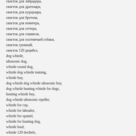
свисток для лабрадора,
свисток для дратхаара,
свисток для курцхаара,
свисток для бретона,
свисток для поинтера,
свисток для сеттера,
свисток для спаниеля,
свисток для охотничьей собаки,
свисток громкий,
свисток 120 децибел,
dog whistle,
ultrasonic dog,
whistle sound dog,
whistle dog whistle training,
whistle buy,
СВЯЖИТЕСЬ С НАМИ
dog whistle dog whistle ultrasonic buy,
dog whistle hunting whistle for dogs,
hunting whistle buy,
dog whistle ultrasonic repeller,
Телефон
whistle for cop,
+7 (985) 222-25-03
whistle for labrador,
whistle for spaniel,
whistle for hunting dog,
Email
whistle loud,
aroundthehound@ya.ru
whistle 120 decibels,