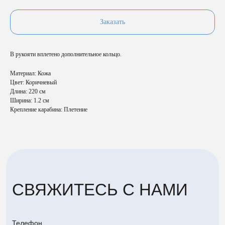
Заказать
В рукояти вплетено дополнительное кольцо.
Материал: Кожа
СВЯЖИТЕСЬ С НАМИ
Цвет: Коричневый
Длина: 220 см
Ширина: 1.2 см
Крепление карабина: Плетение
Телефон
+7 (985) 222-25-03
Email
aroundthehound@ya.ru
Адрес
г. Жуковский